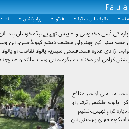
Palula
بطہ
پالولا ملٹی میڈیا
فوٹو
پراجیکٹس
اشاع
ی بارہ کی تُسی مخدوشی وے پیش تھےۡ بے بیڈہ خوشان ہِنہ۔ ا
صہ یعنی کیۡ ڇھترولی مختلف دیشم کھونڈجینیۡ۔ انیۡ ویب س
ایہ۔ ڑا دی علاوہ قسماقسمی سینریہ پالولا ثقافت او پالولا 
ائزیشنی کرامی اور مختلف سرگرمیہ انی ویب سائٹہ وے دڇھا 
آک غیر سیاسی او غیر منافع
کر پالولہ خلکیمی ترقی او
پارہ کرام تھینیۡ۔خلکیم
سکونہ جھلیۡ پھیدئنی انیۡ