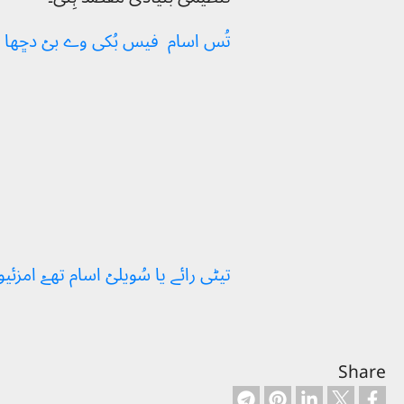
تُس اسام فیس بُکی وے بیۡ دڇھا
تیڻی رائے یا سُویلیۡ اسام تھےۡ امزئیو
Share