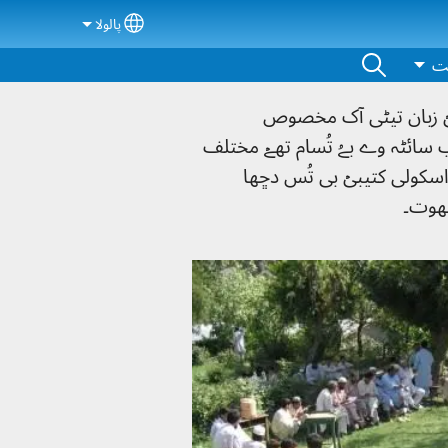
پالولا
ct your language
ت
نیۡ زبان تیڻی آک مخصوص
ائٹہ وے بےُ تُسام تھےۡ مختلف
اسکولی کتیبیۡ بی تُس دڇھا
بھوت۔