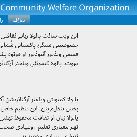
Skip to main conten
 Community Welfare Organization
تعارُف
را
انیۡ ویب سائٹ پالولا زبانے ثقافت
خصوصیتی سنگیۡ پاکستانی شُمالی ح
قسمی ویڈیوز آئیوڈیوز او فوٹوہ پشو
بھوت۔ پالولا کیمونٹی ویلفئر آرگن
پالولا کمیوںٹی ویلفئر آرگنائزئشن 
بخش تنظیم ہِنیۡ۔ انیۡ تنظیم خاص 
پالولا زبان او ثقافت محفوظ تھئنی د
تھےۡ معیاری تعلیم اوبنیادی صحت ا
تنظیمی بنیادی مقصد ہِنی۔