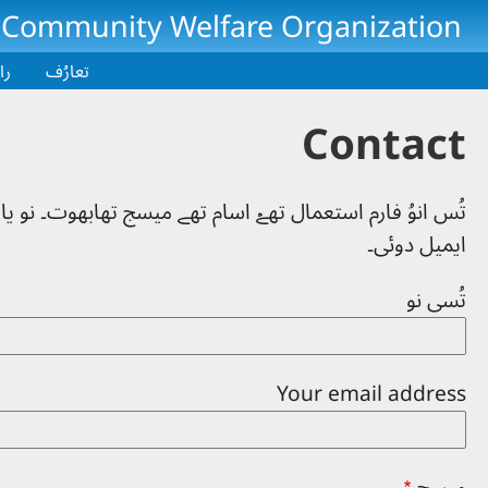
Skip to main conten
 Community Welfare Organization
تعارُف
را
Contact
تُس انوُ فارم استعمال تھےۡ اسام تھے میسج تھابھوت۔ نو یا
ایمیل دوئی۔
تُسی نو
Your email address
میسج