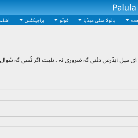
Palula
بطہ
پالولا ملٹی میڈیا
فوٹو
پراجیکٹس
اشاع
 ای میل ایڈرس دئنی گہ ضروری نہ ۔ ہلبت اگر تُسی گہ سُوال ہی